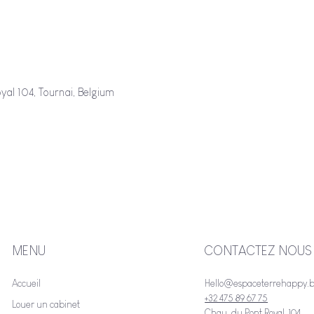
al 104, Tournai, Belgium
MENU
CONTACTEZ NOUS
Accueil
Hello@espaceterrehappy.
+32 475 89 67 75
Louer un cabinet
Chau. du Pont Royal, 104