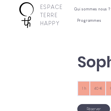
ESPACE
Qui sommes nous ?
TERRE
Programmes
HAPPY
Sop
40
euros
1 h
1
40 €
Réserver