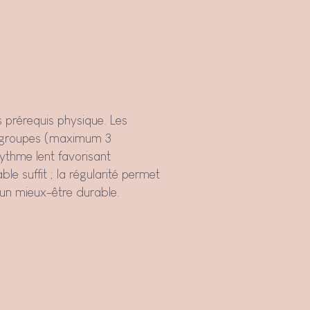
s prérequis physique. Les
s groupes (maximum 3
rythme lent favorisant
ble suffit ; la régularité permet
r un mieux-être durable.