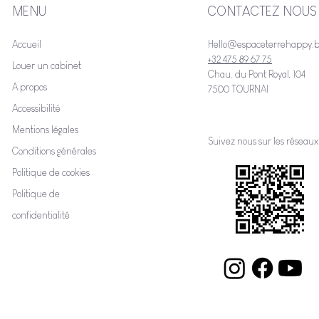
MENU
CONTACTEZ NOUS
Accueil
Hello@espaceterrehappy.
+32 475 89 67 75
Louer un cabinet
Chau. du Pont Royal, 104
A propos
7500 TOURNAI
Accessibilité
Mentions légales
Suivez nous sur les réseaux
Conditions générales
Politique de cookies
Politique de
confidentialité