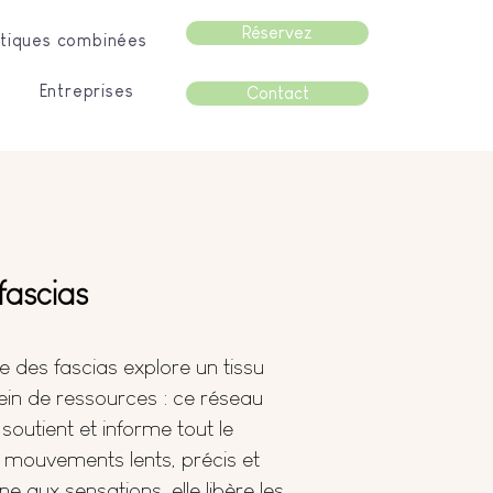
Réservez
tiques combinées
Entreprises
Contact
ascias
 des fascias explore un tissu
in de ressources : ce réseau
, soutient et informe tout le
 mouvements lents, précis et
ne aux sensations, elle libère les