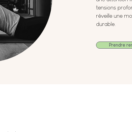
tensions profon
réveille une mob
durable.
Prendre re