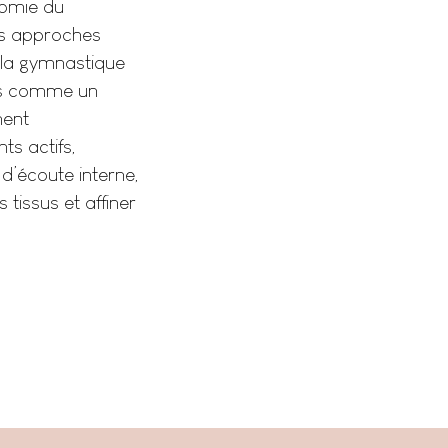
tomie du
es approches
la gymnastique
rps comme un
nent
ts actifs,
d’écoute interne,
s tissus et affiner