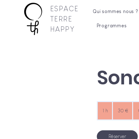
ESPACE
Qui sommes nous ?
TERRE
Programmes
HAPPY
Son
30
euros
1 h
1
30 €
Réserver