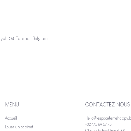
al 104, Tournai, Belgium
MENU
CONTACTEZ NOUS
Accueil
Hello@espaceterrehappy.
+32 475 89 67 75
Louer un cabinet
Chau. du Pont Royal, 104