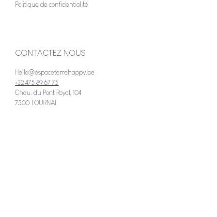
Politique de confidentialité
CONTACTEZ NOUS
Hello@espaceterrehappy.be
+32 475 89 67 75
Chau. du Pont Royal, 104
7500 TOURNAI
RESTEZ CONNECTÉ.E
Inscrivez vous pour recevoir nos
dernières nouvelles