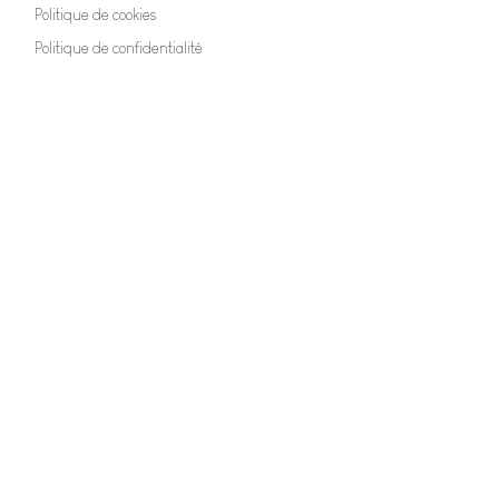
Politique de cookies
Politique de confidentialité
CONTACTEZ NOUS
Hello@espaceterrehappy.be
+32 475 89 67 75
Chau. du Pont Royal, 104
7500 TOURNAI
RESTEZ CONNECTÉ.E
Inscrivez vous pour recevoir nos
dernières nouvelles