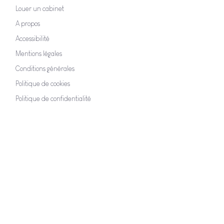
Louer un cabinet
A propos
Accessibilité
Mentions légales
Conditions générales
Politique de cookies
Politique de confidentialité
CONTACTEZ NOUS
Hello@espaceterrehappy.be
+32 475 89 67 75
Chau. du Pont Royal, 104
7500 TOURNAI