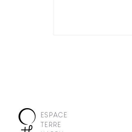
Et si les livres prenaient soin
de vous ?
ESPACE
TERRE