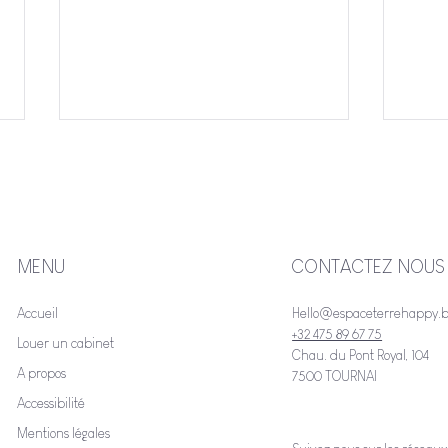
MENU
CONTACTEZ NOUS
Accueil
Hello@espaceterrehappy.
La Bibliothérapie arrive chez
Pour
+32 475 89 67 75
Espace Terre Happy !
Japon
Louer un cabinet
Chau. du Pont Royal, 104
Juin
A propos
7500 TOURNAI
Accessibilité
Mentions légales