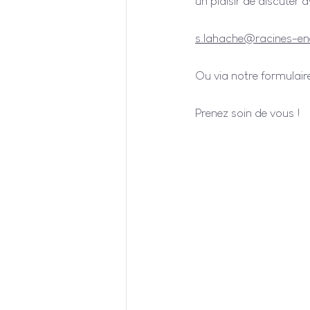
un plaisir de discuter 
s.lahache@racines-ene
Ou via notre formulaire
Prenez soin de vous !